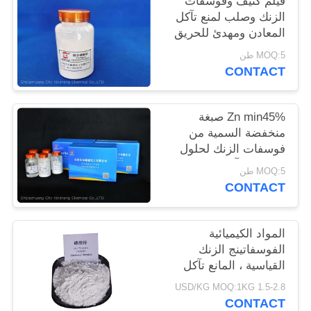
فيلم كثيف وفوسفات
POLICY
الزنك وصلب لمنع تآكل
المعادن ومهدئ للحريق
MOQ:5 طن
CONTACT
Zn min45% صبغة
منخفضة السمية من
فوسفات الزنك لحلول
مضادة للتآكل صديقة
MOQ:5 طن
للبيئة
CONTACT
المواد الكيميائية
الفوسفاتينج الزنك
القياسية ، المانع تآكل
الزنك فوسفات
1.5-2.8 USD/KG MOQ:1KG
CONTACT