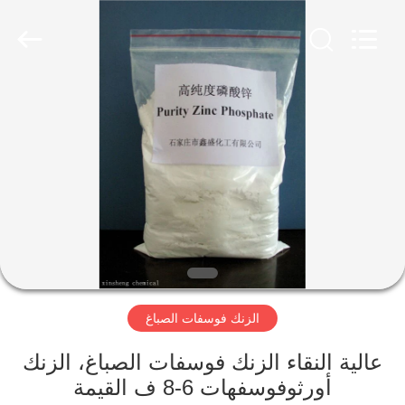
shijiazhuang
city
xinsheng
chemical
co.,ltd.
All
Rights
Reserved.
المنزل
Developed
by
ECER
المنتجات
فيديوهات
حولنا
الزنك فوسفات الصباغ
جولة
في
عالية النقاء الزنك فوسفات الصباغ، الزنك
المصنع
أورثوفوسفهات 6-8 ف القيمة