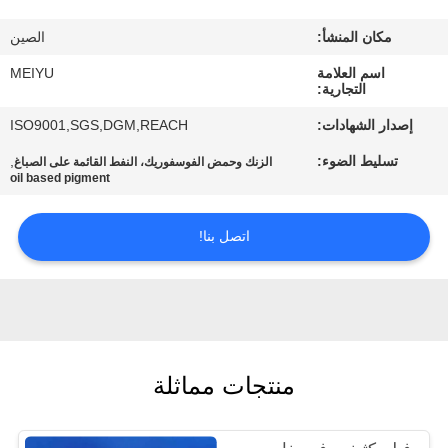
مكان المنشأ:
الصين
مراقبة
الجودة
اسم العلامة
MEIYU
التجارية:
إصدار الشهادات:
ISO9001,SGS,DGM,REACH
اتصل
تسليط الضوء:
,
الزنك وحمض الفوسفوريك، النفط القائمة على الصباغ
بنا
oil based pigment
اطلب
اتصل بنا!
اقتباس
خريطة
الموقع
منتجات مماثلة
PRIVACY