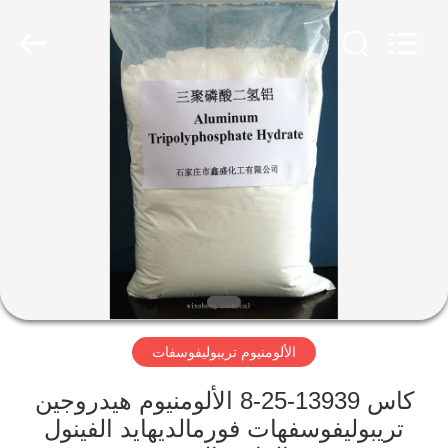
city
xinsheng
chemical
co.,ltd.
All
Rights
Reserved.
Developed
المنزل
by
ECER
المنتجات
فيديوهات
حولنا
الألومنيوم تريبوليفوسفات
جولة
في
كاس 13939-25-8 الألومنيوم هيدروجين
المصنع
تريبوليفوسفهات فورمالديهايد الفينول