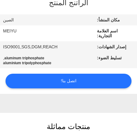
الراتنج المنتج
مراقبة
مكان المنشأ:
الصين
الجودة
اسم العلامة
MEIYU
التجارية:
اتصل
إصدار الشهادات:
ISO9001,SGS,DGM,REACH
بنا
تسليط الضوء:
,
aluminum triphosphate
aluminium tripolyphosphate
اطلب
اتصل بنا!
اقتباس
خريطة
الموقع
منتجات مماثلة
PRIVACY