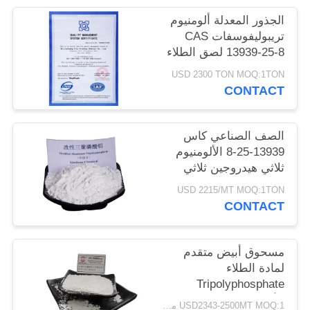
POLICY
الجذور المعدلة ألومنيوم
تريبوليفوسفات CAS
13939-25-8 لصق الطلاء
USD 2300 TON MOQ:1TON
CONTACT
الصف الصناعي كاس
13939-25-8 الألومنيوم
ثلاثي هيدروجين ثلاثي
الفوسفات
USD 2215/MT MOQ:1TON
CONTACT
مسحوق أبيض متقدم
لمادة الطلاء
Tripolyphosphate
الألومنيوم CAS 13939-
USD2343-2500MT MOQ:1 مليون طن