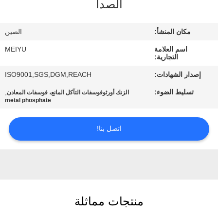
الصدأ
مراقبة
مكان المنشأ:
الصين
الجودة
اسم العلامة
MEIYU
التجارية:
اتصل
إصدار الشهادات:
ISO9001,SGS,DGM,REACH
بنا
تسليط الضوء:
,
الزنك أورثوفوسفات التآكل المانع، فوسفات المعادن
metal phosphate
اطلب
اتصل بنا!
اقتباس
خريطة
الموقع
منتجات مماثلة
PRIVACY