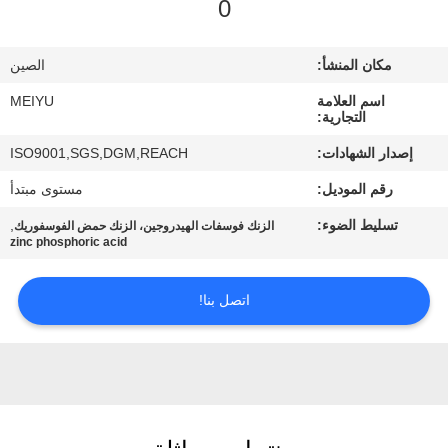
0
مراقبة
مكان المنشأ:
الصين
الجودة
اسم العلامة
MEIYU
التجارية:
اتصل
إصدار الشهادات:
ISO9001,SGS,DGM,REACH
بنا
رقم الموديل:
مستوى مبتدأ
تسليط الضوء:
,
الزنك فوسفات الهيدروجين، الزنك حمض الفوسفوريك
اطلب
zinc phosphoric acid
اقتباس
اتصل بنا!
خريطة
الموقع
PRIVACY