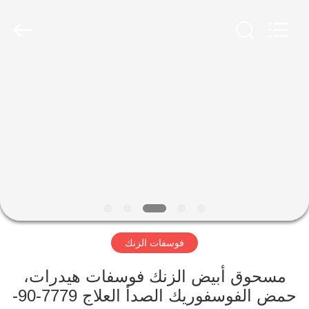
xinsheng
chemical
co.,ltd.
All
Rights
Reserved.
Developed
by
المنزل
ECER
المنتجات
فيديوهات
حولنا
فوسفات الزنك
جولة
في
مسحوق أبيض الزنك فوسفات هيدرات،
المصنع
حمض الفوسفوريك الصدأ العلاج 7779-90-