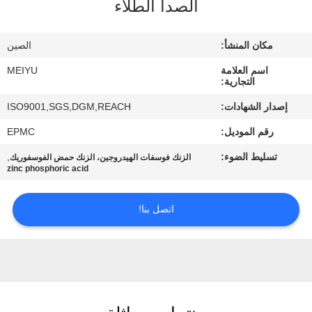
الصدأ الطلاء
مراقبة
مكان المنشأ:
الصين
الجودة
اسم العلامة
MEIYU
التجارية:
اتصل
إصدار الشهادات:
ISO9001,SGS,DGM,REACH
بنا
رقم الموديل:
EPMC
تسليط الضوء:
,
الزنك فوسفات الهيدروجين، الزنك حمض الفوسفوريك
اطلب
zinc phosphoric acid
اقتباس
اتصل بنا!
خريطة
الموقع
PRIVACY