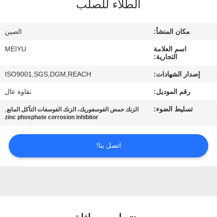
الطلاء للصلب
مراقبة
مكان المنشأ:
الصين
الجودة
اسم العلامة
MEIYU
التجارية:
اتصل
إصدار الشهادات:
ISO9001,SGS,DGM,REACH
بنا
رقم الموديل:
نقاوة عال
تسليط الضوء:
,
الزنك حمض الفوسفوريك، الزنك الفوسفات التآكل المانع
اطلب
zinc phosphate corrosion inhibitor
اقتباس
اتصل بنا!
خريطة
الموقع
PRIVACY