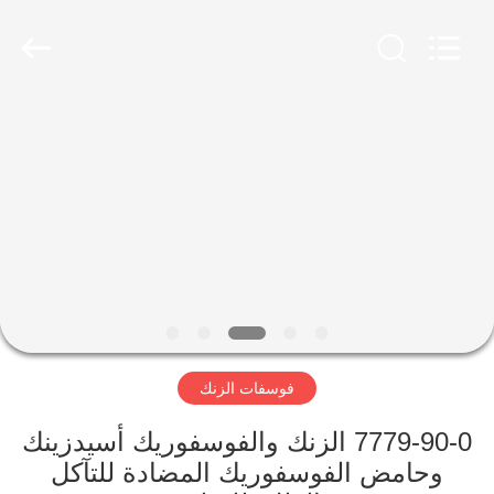
xinsheng
chemical
co.,ltd.
All
Rights
Reserved.
Developed
by
المنزل
ECER
المنتجات
فيديوهات
حولنا
فوسفات الزنك
جولة
في
7779-90-0 الزنك والفوسفوريك أسيدزينك
المصنع
وحامض الفوسفوريك المضادة للتآكل