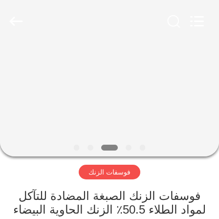
xinsheng
chemical
co.,ltd.
All
Rights
Reserved.
Developed
by
المنزل
ECER
المنتجات
فيديوهات
حولنا
فوسفات الزنك
جولة
في
فوسفات الزنك الصبغة المضادة للتآكل
المصنع
لمواد الطلاء 50.5٪ الزنك الحاوية البيضاء