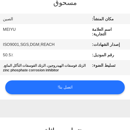
مسحوق
مراقبة
مكان المنشأ:
الصين
الجودة
اسم العلامة
MEIYU
التجارية:
اتصل
إصدار الشهادات:
ISO9001,SGS,DGM,REACH
بنا
رقم الموديل:
50.5٪
تسليط الضوء:
,
الزنك فوسفات الهيدروجين، الزنك الفوسفات التآكل المانع
اطلب
zinc phosphate corrosion inhibitor
اقتباس
اتصل بنا!
خريطة
الموقع
PRIVACY