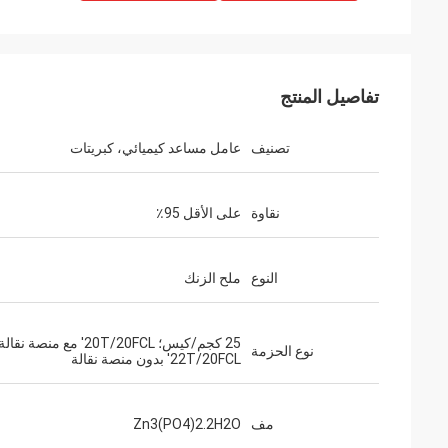
تفاصيل المنتج
تصنيف
عامل مساعد كيميائي، كبريتات
نقاوة
على الأقل 95٪
النوع
ملح الزنك
25 كجم/كيس؛ 20T/20FCL' مع منصة نقال
نوع الحزمة
22T/20FCL' بدون منصة نقالة
مف
Zn3(PO4)2.2H2O