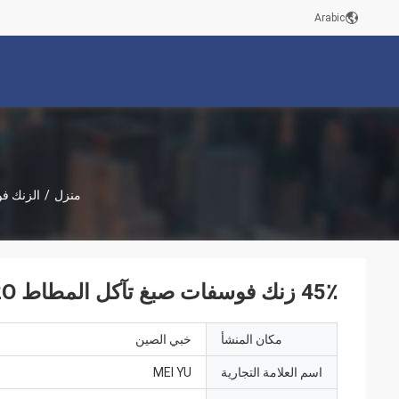
Arabic
منزل
/
الزنك ف
45٪ زنك فوسفات صبغ تآكل المطاط CAS NO 7779-90-0 Zn3 (PO4) 2.2H2O
مكان المنشأ
خبي الصين
اسم العلامة التجارية
MEI YU