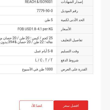
إصدار الشهادات
REACH & ISO9001
رقم الموديل
7779-90-0
الحد الأدنى لكمية
5 طن
الأسعار
FOB USD1.8-4.1 per KG
25 كجم / كيس ؛ 20 طن /
تفاصيل التغليف
نقالة ؛ 22 طن / 20 حصان &#39;بدون منصة نقالة
وقت التسليم
5-8 أيام عمل
شروط الدفع
L / C ، T / T
القدرة على العرض
1000 طن في الأسبوع
افضل سعر
ﺎﺘﺼﻟ ﺍﻶﻧ