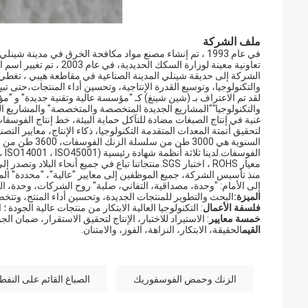
ملف الشركة
والتكنولوجيا، وتوسيع القدرة الإنتاجية، وتحسين أداء المنتجات،حتى تب
لقد تم الاعتراف بـ (شين شينغ) كـ "مؤسسة عالية وتقنية جديدة" و
والتكنولوجيا""المشاريع الجديدة المتخصصة والمتخصصة" والمشاريع الم
غنية في إنتاج الصبغات مضادة للتآكل حماية البيئة، خط إنتاج الفوس
لتحقيق أتمتة المعدات المتقدمة التكنولوجيا، ذكاء الإنتاج، معايير التص
معيار ROHS ، اختبار SGS.منتجاتنا تباع في جميع أنحاء البلاد وتصدر إلى الخارج، تصدر إلى جنوب شرق آسيا وأوروبا.
منذ تأسيس الشركة، جميع الموظفين إلى معايير "عالية"، "محددة" المت
إلى الأمام: "وحدة، مصداقية، التفاني، صلبة" روح الشركات، وحدة، ا
الميزة:
البحث والتطوير للمنتجات الجديدة، وتحسين أداء المنتج، و
فلسفة الأعمال
: التكنولوجيا العالية الابتكار من منتجات عالية الجودة 
خمسة معايير
: الاستيراد للاختبار، الإنتاج لتحقيق الاستقرار، ضمان ا
القيم
الحقيقة، الابتكار، النزاهة، الفوز، والامتنان.
الزنك وحمض الفوسفوريك
الصباغ القائم على النفط