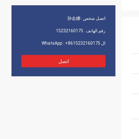
اتصل شخص :
孙会娜
رقم الهاتف :
15232160175
ال WhatsApp :
+8615232160175
اتصل