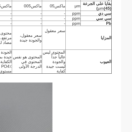
بقايا على الجرعة
μm
ماكس05
ماكس005
ماكس05
)
μm
(45)
سي دي
ppm
-
-
-
سي سي
ppm
-
-
-
-
-
-
ppm
Pb
سعر معقول
محتوى 
سعر معقول،
المزايا
مرتفع، 
والجودة جيدة
مضاد لل
المحتوى ليس
الجودة
عالياً جداً
المحتوى هو نفس
جيدة بم
العيوب
والجودة
المحتوى في
الكفاية
ليست جيدة
الدرجة الأولى
٪
كفاية
مستوى O