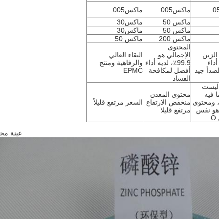
ماكس005
ماكس005
ماكس 50
ماكس30
ماكس 50
ماكس30
ماكس 200
ماكس 50
المحتوى
الزين
الإجمالي هو
النقاء العالي
أداء
99.9٪، لديه أداء
والرفاهية ومنتج
صدأ جيد
أفضل لمكافحة
EPMC
الفساد
 ليست
ا فيه
محتوى المعدن
، ومحتوى
منخفض الارتفاع
السعر مرتفع قليلاً
PO4 هو نفس
مرتفع قليلا
.
عينة مجا