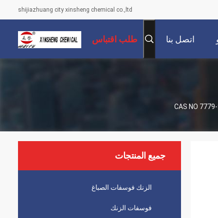
shijiazhuang city xinsheng chemical co.,ltd
اتصل بنا
طلب اقتباس
جميع المنتجات
الزنك فوسفات الصباغ
فوسفات الزنك