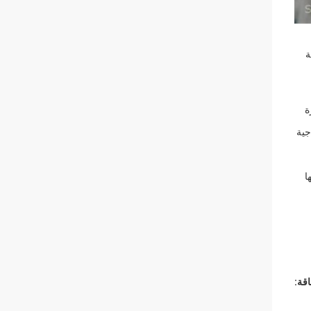
سسة
ة
جية
ا
قة: