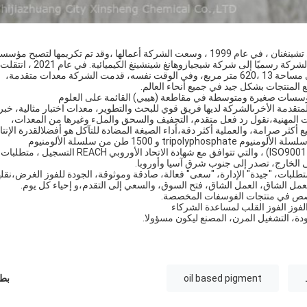
في عام 1993 ، تم إنشاء مصنع مواد مكافحة الخرق في مدينة شينلي تشينغنان ، في عام 1999 ، وسعت الشركة أعمالها ،وقد تم تكريمها لتصبح مؤ
تعاونية معينة لوزارة السكك الحديدية، في عام 2003 ، تم تغيير اسم الشركة رسميًا إلى شركة شيجيازوهانغ شينشينغ الكيميائية. في عام 2021 ، انتقلت
الشركة إلى حديقة شينلي المدينة الصناعية في مقاطعة هيبي ، تغطي مساحة 13 ،620 متر مربع، وفي الوقت نفسه، قدمت الشركة معدات متقدمة،
يع المنتجات بشكل جيد في جميع أنحاء العالم.
 "مؤسسات صغيرة ومتوسطة في مقاطعة (هيبي) القائمة على العلوم
تقدمة الأخرىالشركة لديها فريق قوي للبحث والتطوير، معدات اختبار مثالية، خبر
فات المهنية،نقول رد فعل متقدم، التجفيف والسحق والملء وغيرها من المعدات،
نيع أكثر صرامة، والعملية أكثر دقة،أداء الصبغة المضادة للتآكل هو أفضلالقدرة الإنتا
السنوية هي 3000 طن من سلسلة الزنك الفوسفات، 3600 طن من سلسلة الألومنيوم tripolyphosphate و 1500 طن من سلسلة الألومنيوم
الفوسفات.لدينا ثلاثة أنظمة شهادة رئيسية (ISO9001، ISO14001 ، ISO45001) ، والتي تتوافق مع شهادة الاتحاد الأوروبي REACH التسجيل ، متطلبات
طلبات، "جيدة" الإدارة، "سعى" فعالة، صادقة وموثوقة، الجودة للفوز الغرض،نقله
لعمل الشاق، العمل الشاق، فتح السوق، والسعي إلى التقدم،و إحياء كل يوم.
تتخصص في منتجات الفوسفات المخصصة.
؛ الفوز الفوز القلب لمساعدة الشركاء
لجودة، التشغيل المرن، المصنع ليكون مسؤولا.
oil based pigment
بطا