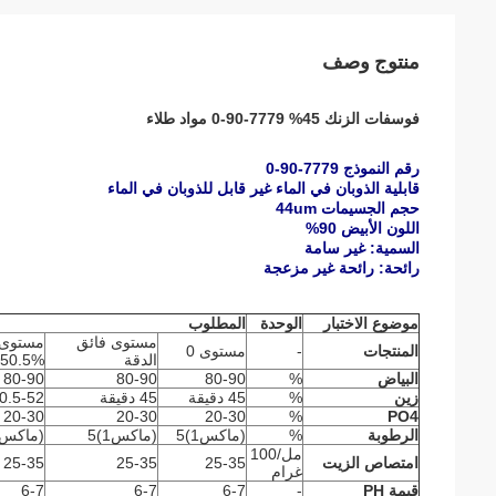
منتوج وصف
فوسفات الزنك 45% 7779-90-0 مواد طلاء
رقم النموذج 7779-90-0
قابلية الذوبان في الماء غير قابل للذوبان في الماء
حجم الجسيمات 44um
اللون الأبيض 90%
السمية: غير سامة
رائحة: رائحة غير مزعجة
موضوع الاختبار
الوحدة
المطلوب
مستوى فائق
المنتجات
-
مستوى 0
الدقة
50.5%
البياض
%
80-90
80-90
80-90
زين
%
45 دقيقة
45 دقيقة
0.5-52
20-30
20-30
20-30
%
PO4
الرطوبة
%
(ماكس1)5
(ماكس1)5
(ماكس1)5
مل/100
امتصاص الزيت
25-35
25-35
25-35
غرام
قيمة PH
-
6-7
6-7
6-7