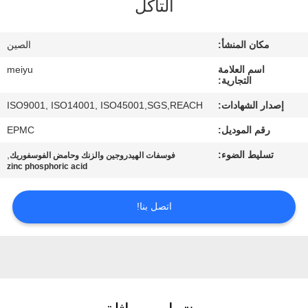
التآكل
مراقبة
مكان المنشأ:
الصين
الجودة
اسم العلامة
meiyu
التجارية:
اتصل
إصدار الشهادات:
ISO9001, ISO14001, ISO45001,SGS,REACH
بنا
رقم الموديل:
EPMC
تسليط الضوء:
,
فوسفات الهيدروجين والزنك وحامض الفوسفوريك
اطلب
zinc phosphoric acid
اقتباس
اتصل بنا!
خريطة
الموقع
PRIVACY