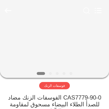
xinsheng
chemical
co.,ltd.
All
Rights
Reserved.
Developed
by
المنزل
ECER
المنتجات
فيديوهات
حولنا
فوسفات الزنك
جولة
في
CAS7779-90-0 الفوسفات الزنك مضاد
المصنع
للصدأ الطلاء البيضاء مسحوق لمقاومة