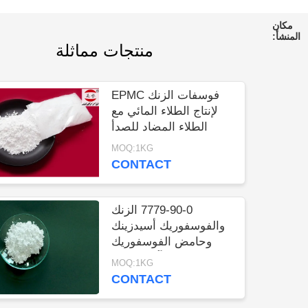
مراقبة
منتجات مماثلة
الجودة
اتصل
فوسفات الزنك EPMC
لإنتاج الطلاء المائي مع
بنا
الطلاء المضاد للصدأ
منخفض المعادن الثقيلة
MOQ:1KG
اطلب
CONTACT
اقتباس
7779-90-0 الزنك
والفوسفوريك أسيدزينك
خريطة
وحامض الفوسفوريك
الموقع
المضادة للتآكل الطلاء
MOQ:1KG
للصلب
CONTACT
PRIVACY