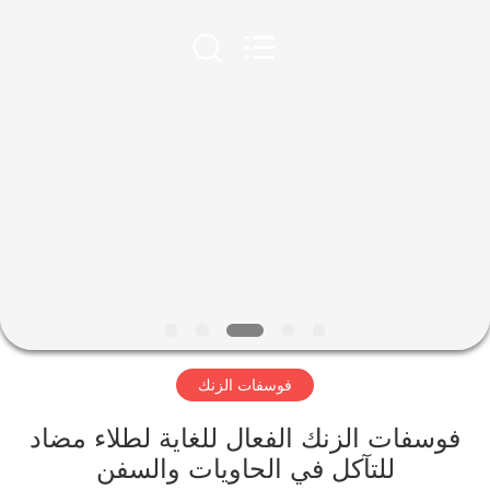
xinsheng
chemical
co.,ltd.
All
Rights
Reserved.
Developed
by
المنزل
ECER
المنتجات
فيديوهات
حولنا
فوسفات الزنك
جولة
في
 الزنك الفعال للغاية لطلاء مضاد
المصنع
للتآكل في الحاويات والسفن