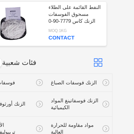
POLICY
النفط القائمة على الطلاء
مسحوق الفوسفات
الزنك كاس 7779-90-0
للسفن والصلب الهياكل
MOQ:1KG
حماية
CONTACT
فئات شعبية
جميع
الزنك فوسفات الصباغ
فوسفات الزنك
الزنك فوسفاتينغ المواد
الزنك أورثوفوسفات
الكيميائية
مواد مقاومة للحرارة
الألومنيوم
العالية
تريبوليفوسفات