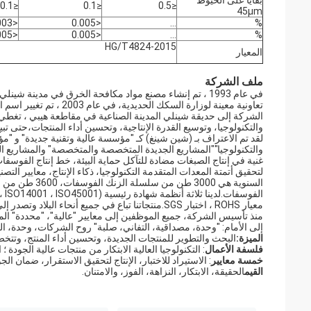
≤0.1
≤0.1
≤0.5
45μm
<0.003
<0.005
...
%
<0.005
<0.005
...
%
HG/T4824-2015
المعيار
ملف الشركة
والتكنولوجيا، وتوسيع القدرة الإنتاجية، وتحسين أداء المنتجات،حتى تب
لقد تم الاعتراف بـ (شين شينغ) كـ "مؤسسة عالية وتقنية جديدة" و
والتكنولوجيا""المشاريع الجديدة المتخصصة والمتخصصة" والمشاريع الم
غنية في إنتاج الصبغات مضادة للتآكل حماية البيئة، خط إنتاج الفوس
لتحقيق أتمتة المعدات المتقدمة التكنولوجيا، ذكاء الإنتاج، معايير التص
معيار ROHS ، اختبار SGS.منتجاتنا تباع في جميع أنحاء البلاد وتصدر إلى الخارج، تصدر إلى جنوب شرق آسيا وأوروبا.
منذ تأسيس الشركة، جميع الموظفين إلى معايير "عالية"، "محددة" المت
إلى الأمام: "وحدة، مصداقية، التفاني، صلبة" روح الشركات، وحدة، ا
الميزة:
البحث والتطوير للمنتجات الجديدة، وتحسين أداء المنتج، و
فلسفة الأعمال
: التكنولوجيا العالية الابتكار من منتجات عالية الجودة 
خمسة معايير
: الاستيراد للاختبار، الإنتاج لتحقيق الاستقرار، ضمان ا
القيم
الحقيقة، الابتكار، النزاهة، الفوز، والامتنان.