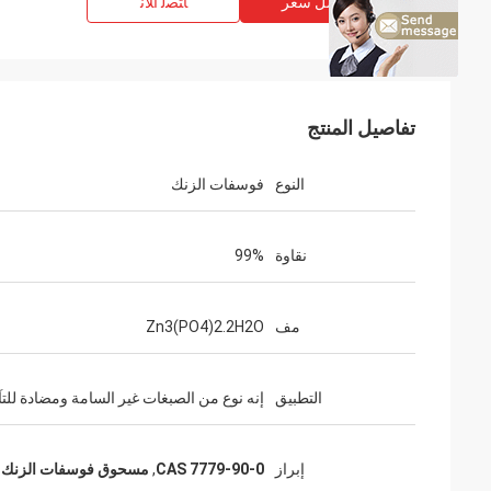
افضل سعر
ﺎﺘﺼﻟ ﺍﻶﻧ
تفاصيل المنتج
النوع
فوسفات الزنك
نقاوة
99%
مف
Zn3(PO4)2.2H2O
التطبيق
إنه نوع من الصبغات غير السامة ومضادة للتآ
إبراز
CAS 7779-90-0
,
مسحوق فوسفات الزنك