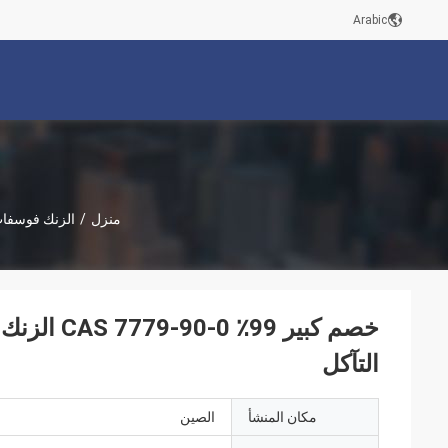
Arabic
منزل
/
الزنك فوسفات
خصم كبير 
التآكل
مكان المنشأ
الصين