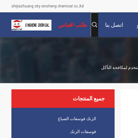
shijiazhuang city xinsheng chemical co.,ltd
اتصل بنا
طلب اقتباس
جميع المنتجات
الزنك فوسفات الصباغ
فوسفات الزنك