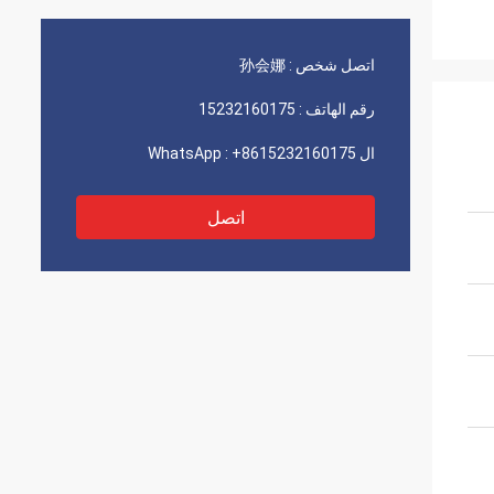
اتصل شخص :
孙会娜
رقم الهاتف :
15232160175
ال WhatsApp :
+8615232160175
اتصل