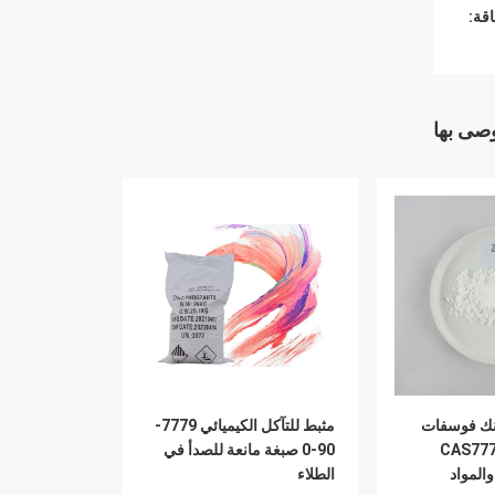
قة:
وصى بها
زنك فوسفات
مثبط للتآكل الكيميائي 7779-
CAS7779-9
90-0 صبغة مانعة للصدأ في
والمواد
الطلاء