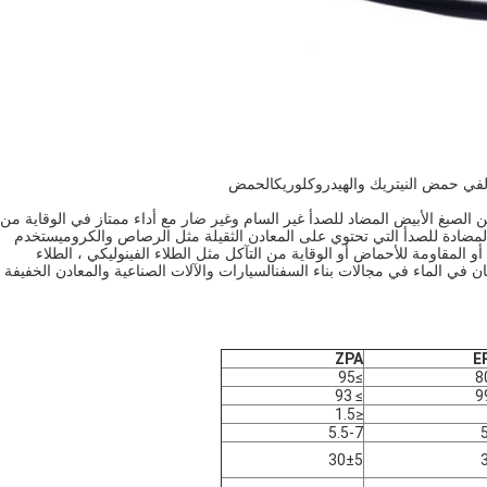
في حمض النيتريك و
الهيدروكلوريك
الحمض
ن الصبغ الأبيض المضاد للصدأ غير السام وغير ضار مع أداء ممتاز في الوقاية من
ة المضادة للصدأ التي تحتوي على المعادن الثقيلة مثل الرصاص والكروميستخدم
المقاومة للأحماض أو الوقاية من التآكل مثل الطلاء الفينوليكي ، الطلاء
وبان في الماء في مجالات بناء السفنالسيارات والآلات الصناعية والمعادن الخفيفة
ZPA
E
≥95
8
≥ 93
≤1.5
5.5-7
30±5