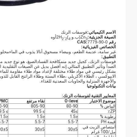
الاسم الكيميائي:
فوسفات الزنك
الصيغة الجزيئية:
n
Z
(ب.و.
)
·2H
أوه
2
2
4
3
رقم CAS:
7779-90-0
الخصائص الفيزيائية:
غير سامة، عديمة الطعم، وبيضاء مسحوق.
أنا
لا يذوب في الماء
محلول
التطبيق:
فوسفات الزنك، كجيل جديد من
مكافحة الفساد
الصبغ، هو نوع جديد م
الصدأ وتأثير التطبيق المثالي.إنه أفضل بديل عن الصبغات التقليدي
بشكل رئيسي في مواد طلاء مختلفة لإعداد مواد طلاء مقاومة للماء أو 
الايبوكسي ، الطلاء الأكريلي ،طلاء البستة وطلاء الراتنج القابل للذ
والأجهزة المنزلية والحاويات المعدنية للغذاء.
بيانات التكنولوجيا
المعايير التقنية لفوسفات الزنك:
موضوع الاختبار
O-leve
نقاء مرتفع
PMC
البياض %
80-90
805-90
0-90
≥ 99.5
≥ 99.5
≥45
ZP٪
رطوبة %
≤1.5
≤1.5
≤1.5
قيمة PH
5.5-7
5.5-7
5.5-7
امتصاص الزيت في
30±5
30±5
30±5
مل/100 غرام
بقايا على الخيوط