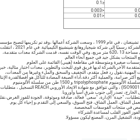
≤0.1
<0.003
<0.01
في عام 1993 ، تم إنشاء مصنع مواد مكافحة الخرق في مدينة شينلي تشينغنان ، في عام 1999 ، وسعت الشركة أعمالها ،وقد تم تكريمها لتصبح مؤ
تعاونية معينة لوزارة السكك الحديدية، في عام 2003 ، تم تغيير اسم الشركة رسميًا إلى شركة شيجيازوهانغ شينشينغ الكيميائية. في عام 2021 ، انتقلت
الشركة إلى حديقة شينلي المدينة الصناعية في مقاطعة هيبي ، تغطي مساحة 13 ،620 متر مربع، وفي الوقت نفسه، قدمت الشركة معدات متقدمة،
يع المنتجات بشكل جيد في جميع أنحاء العالم.
 "مؤسسات صغيرة ومتوسطة في مقاطعة (هيبي) القائمة على العلوم
تقدمة الأخرىالشركة لديها فريق قوي للبحث والتطوير، معدات اختبار مثالية، خبر
فات المهنية،نقول رد فعل متقدم، التجفيف والسحق والملء وغيرها من المعدات،
نيع أكثر صرامة، والعملية أكثر دقة،أداء الصبغة المضادة للتآكل هو أفضلالقدرة الإنتا
السنوية هي 3000 طن من سلسلة الزنك الفوسفات، 3600 طن من سلسلة الألومنيوم tripolyphosphate و 1500 طن من سلسلة الألومنيوم
الفوسفات.لدينا ثلاثة أنظمة شهادة رئيسية (ISO9001، ISO14001 ، ISO45001) ، والتي تتوافق مع شهادة الاتحاد الأوروبي REACH التسجيل ، متطلبات
طلبات، "جيدة" الإدارة، "سعى" فعالة، صادقة وموثوقة، الجودة للفوز الغرض،نقله
لعمل الشاق، العمل الشاق، فتح السوق، والسعي إلى التقدم،و إحياء كل يوم.
تتخصص في منتجات الفوسفات المخصصة.
؛ الفوز الفوز القلب لمساعدة الشركاء
لجودة، التشغيل المرن، المصنع ليكون مسؤولا.