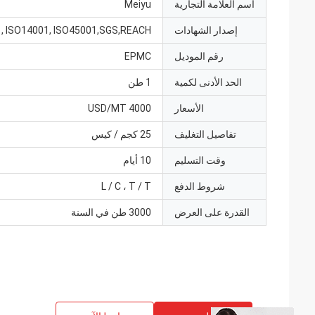
اسم العلامة التجارية
Meiyu
إصدار الشهادات
, ISO14001, ISO45001,SGS,REACH
رقم الموديل
EPMC
الحد الأدنى لكمية
1 طن
الأسعار
4000 USD/MT
تفاصيل التغليف
25 كجم / كيس
وقت التسليم
10 أيام
شروط الدفع
L / C ، T / T
القدرة على العرض
3000 طن في السنة