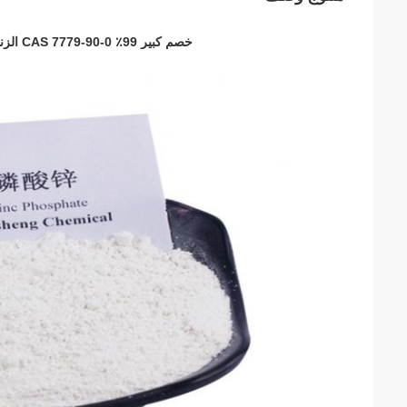
خصم كبير 99٪ CAS 7779-90-0 الزنك الفوسفات مع أفضل نوعية تستخدم لمكافحة التآكل