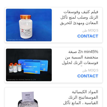
POLICY
فيلم كثيف وفوسفات
الزنك وصلب لمنع تآكل
المعادن ومهدئ للحريق
MOQ:5 طن
CONTACT
Zn min45% صبغة
منخفضة السمية من
فوسفات الزنك لحلول
مضادة للتآكل صديقة
MOQ:5 طن
للبيئة
CONTACT
المواد الكيميائية
الفوسفاتينج الزنك
القياسية ، المانع تآكل