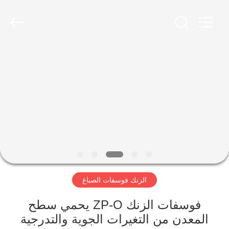
shijiazhuang
city
xinsheng
chemical
co.,ltd.
All
Rights
Reserved.
المنزل
Developed
by
ECER
المنتجات
فيديوهات
حولنا
الزنك فوسفات الصباغ
جولة
في
فوسفات الزنك ZP-O يحمي سطح
المصنع
المعدن من التغيرات الجوية والتدرجية