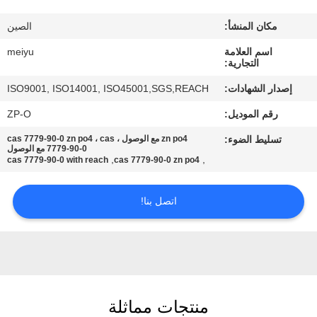
مكان المنشأ:
الصين
مراقبة
الجودة
اسم العلامة
meiyu
التجارية:
إصدار الشهادات:
ISO9001, ISO14001, ISO45001,SGS,REACH
اتصل
رقم الموديل:
ZP-O
بنا
تسليط الضوء:
zn po4 مع الوصول ، cas 7779-90-0 zn po4 ، cas
7779-90-0 مع الوصول
,
,
cas 7779-90-0 with reach
cas 7779-90-0 zn po4
اطلب
اقتباس
اتصل بنا!
خريطة
الموقع
منتجات مماثلة
PRIVACY