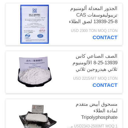
POLICY
الجذور المعدلة ألومنيوم
تريبوليفوسفات CAS
13939-25-8 لصق الطلاء
USD 2300 TON MOQ:1TON
CONTACT
الصف الصناعي كاس
13939-25-8 الألومنيوم
ثلاثي هيدروجين ثلاثي
الفوسفات
USD 2215/MT MOQ:1TON
CONTACT
مسحوق أبيض متقدم
لمادة الطلاء
Tripolyphosphate
الألومنيوم CAS 13939-
USD2343-2500MT MOQ:1 مليون طن