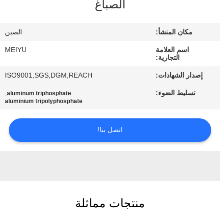
الصباغ
مراقبة
مكان المنشأ:
الصين
الجودة
اسم العلامة
MEIYU
التجارية:
اتصل
إصدار الشهادات:
ISO9001,SGS,DGM,REACH
بنا
تسليط الضوء:
,
aluminum triphosphate
aluminium tripolyphosphate
اطلب
اتصل بنا!
اقتباس
خريطة
الموقع
منتجات مماثلة
PRIVACY