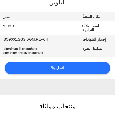
التلوين
مراقبة
مكان المنشأ:
الصين
الجودة
اسم العلامة
MEIYU
التجارية:
اتصل
إصدار الشهادات:
ISO9001,SGS,DGM,REACH
بنا
تسليط الضوء:
,
aluminum iii phosphate
aluminium tripolyphosphate
اطلب
اتصل بنا!
اقتباس
خريطة
الموقع
منتجات مماثلة
PRIVACY