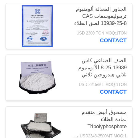
POLICY
الجذور المعدلة ألومنيوم
تريبوليفوسفات CAS
13939-25-8 لصق الطلاء
USD 2300 TON MOQ:1TON
CONTACT
الصف الصناعي كاس
13939-25-8 الألومنيوم
ثلاثي هيدروجين ثلاثي
الفوسفات
USD 2215/MT MOQ:1TON
CONTACT
مسحوق أبيض متقدم
لمادة الطلاء
Tripolyphosphate
الألومنيوم CAS 13939-
USD2343-2500MT MOQ:1 مليون طن