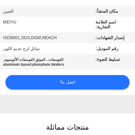
مكان المنشأ:
الصين
مراقبة
الجودة
اسم العلامة
MEIYU
التجارية:
إصدار الشهادات:
ISO9001,SGS,DGM,REACH
اتصل
رقم الموديل:
سائل لزج عديم اللون
بنا
تسليط الضوء:
,
الفوسفات ، الموثق الفوسفات الألومنيوم
aluminum based phosphate binders
اطلب
اقتباس
اتصل بنا!
خريطة
الموقع
منتجات مماثلة
PRIVACY