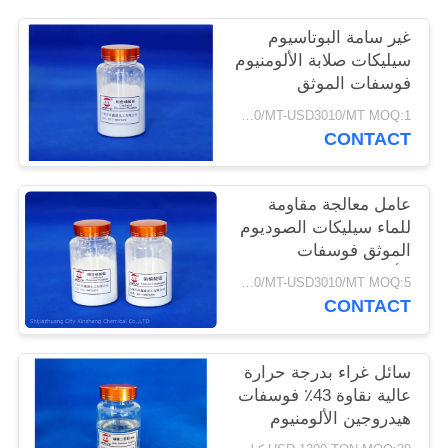
POLICY
غير سامة البوتاسيوم
سيليكات صلابة الألومنيوم
فوسفات الموثق
USD2800/MT-USD3010/MT MOQ:1 كجم
CONTACT
عامل معالجة مقاومة
للماء سيليكات الصوديوم
الموثق فوسفات
الألومنيوم
USD2800/MT-USD3010/MT MOQ:5 طن
CONTACT
سائل غراء بدرجة حرارة
عالية نقاوة 43٪ فوسفات
هيدروجين الألومنيوم