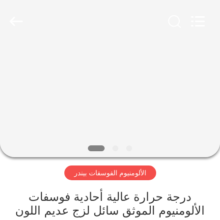
xinsheng
chemical
co.,ltd.
All
Rights
Reserved.
Developed
by
المنزل
ECER
المنتجات
فيديوهات
حولنا
الألومنيوم الفوسفات بيندر
جولة
في
درجة حرارة عالية أحادية فوسفات
المصنع
الألومنيوم الموثق سائل لزج عديم اللون