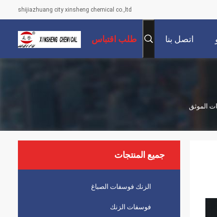
shijiazhuang city xinsheng chemical co.,ltd
اتصل بنا
طلب اقتباس
ات الموثق
جميع المنتجات
الزنك فوسفات الصباغ
فوسفات الزنك