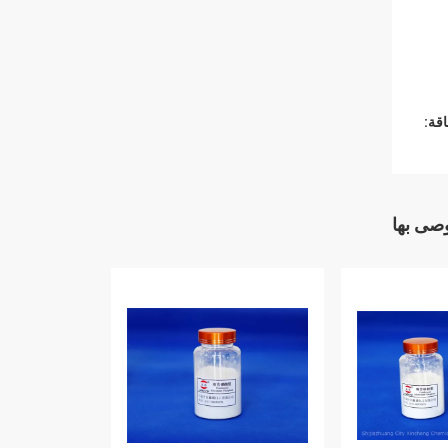
قة:
وصى بها