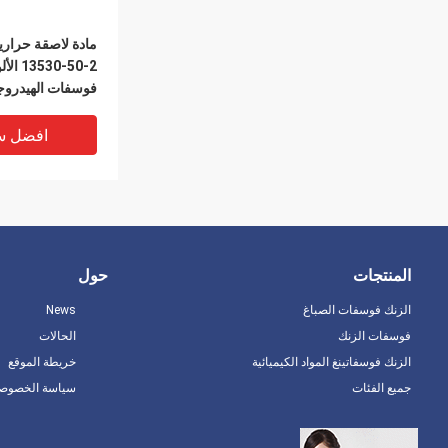
530-50-2
فوسفات الهيدروج
افضل س
المنتجات
حول
الزنك فوسفات الصباغ
News
فوسفات الزنك
الحالات
الزنك فوسفاتينغ المواد الكيميائية
خريطة الموقع
جميع الفئات
سياسة الخصوصي
سيليكات البوتاس
درجة حرارة عالي