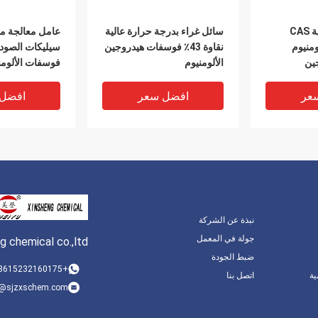
مادة لاصقة حرارية CAS
سائل غراء بدرجة حرارة عالية
عامل معالجة مق
13 الألومنيوم
نقاوة 43٪ فوسفات هيدروجين
سيليكات الصودي
ين
الألومنيوم
فوسفات الألومن
عر
افضل سعر
افضل
نبذة عن الشركة
جولة في المعمل
ng chemical co.,ltd
ضبط الجودة
+8615232160175
ة
اتصل بنا
a@sjzxschem.com
يوم تصلب
درجة حرارة عالية أحادية
مكثف فوسفات ا
ة فوسفات
فوسفات الألومنيوم الموثق
المكثف درجة ح