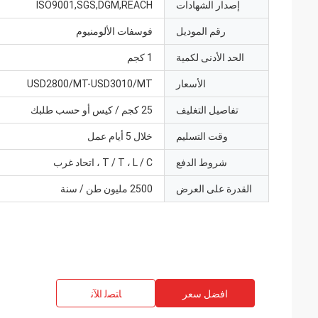
إصدار الشهادات
ISO9001,SGS,DGM,REACH
رقم الموديل
فوسفات الألومنيوم
الحد الأدنى لكمية
1 كجم
الأسعار
USD2800/MT-USD3010/MT
تفاصيل التغليف
25 كجم / كيس أو حسب طلبك
وقت التسليم
خلال 5 أيام عمل
شروط الدفع
T / T ، L / C ، اتحاد غرب
القدرة على العرض
2500 مليون طن / سنة
افضل سعر
ﺎﺘﺼﻟ ﺍﻶﻧ