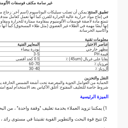
غير سامة مكثف فوسفات الألومني
تطبيق المنتج:
يمكن أن تصلب سيليكات البوتاسيوم (اسم آخر: زجاج ماء
في إنتاج مواد حرارية عالية الحرارة للفرن.كما أنها تعمل كعامل متدف
تتمتع مادة لاصقة فوسفات الألومنيوم بمقاومة ممتازة للحرارة وم
إنها أيضًا مهمة في الطلاء غير العضوي (مثل طلاء المسحوق).كما أنها 
وأكاسيد الخرسانة.
معلومات تقنية
عناصر الاختبار
المعايير الفنية
مظهر خارجي
بودرة بيضاء
قيمة PH
3-5
بقايا على غربال (45um) ٪
0.5 كحد أقصى
ص
يا
٪
60-70
5
2
آل
يا
٪
30-40
3
2
النقل والتخزين
الحماية من العوامل الجوية والمعرضة تحت أشعة الشمس الحارقة.يخ
شروط خاصة للتغليف المفتوح: أغلق الأكياس بعد الاستخدام لمنع امت
الميزة الرئيسية
1) يمكننا تزويد العملاء بخدمة تغليف "وقفة واحدة" ، من البحث والتطوير والإنتاج والتصدير وما إلى ذلك
2) تتيح قوة البحث والتطوير القوية تقنيتنا في مستوى رائد ، إلى الأبد ، في المقابل ، لتزويد العملاء بخدمة أفضل.