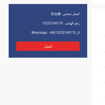
اتصل شخص :
孙会娜
رقم الهاتف :
15232160175
ال WhatsApp :
+8615232160175
اتصل