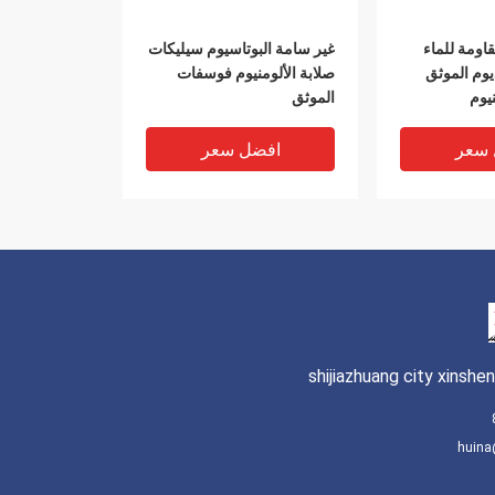
اومة للماء
غير سامة البوتاسيوم سيليكات
وم الموثق
صلابة الألومنيوم فوسفات
يوم
الموثق
 سعر
افضل سعر
shijiazhuang city xinshe
huin
لألومنيوم
غلاف فوسفات ألومنيوم عالي
رارة سيليكات
درجة الحرارة ، 13530 50 2