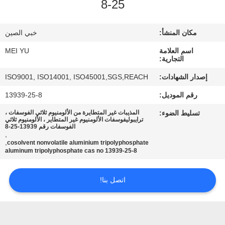
25-8
مراقبة
مكان المنشأ:
خبي الصين
الجودة
اسم العلامة
MEI YU
التجارية:
اتصل
إصدار الشهادات:
ISO9001, ISO14001, ISO45001,SGS,REACH
بنا
رقم الموديل:
13939-25-8
تسليط الضوء:
المذيبات غير المتطايرة من الألومنيوم ثلاثي الفوسفات ،
اطلب
ترايبوليفوسفات الألومنيوم غير المتطاير ، الألومنيوم ثلاثي
الفوسفات رقم 13939-25-8
,
اقتباس
,
cosolvent nonvolatile aluminium tripolyphosphate
aluminum tripolyphosphate cas no 13939-25-8
خريطة
اتصل بنا!
الموقع
PRIVACY