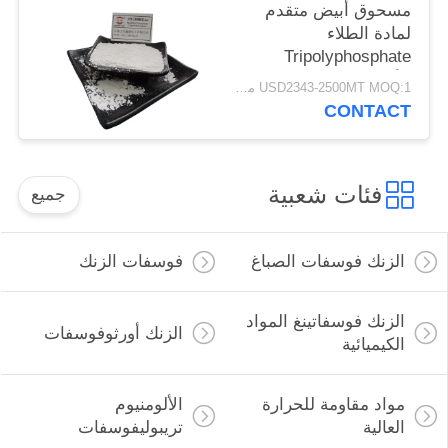
مسحوق أبيض متقدم
لمادة الطلاء
Tripolyphosphate
الألومنيوم CAS 13939-
USD2343-2500MT MOQ:1 مليون طن
25-8
CONTACT
فئات شعبية
جميع
الزنك فوسفات الصباغ
فوسفات الزنك
الزنك فوسفاتينغ المواد
الزنك أورثوفوسفات
الكيميائية
مواد مقاومة للحرارة
الألومنيوم
العالية
تريبوليفوسفات