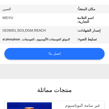
مكان المنشأ:
الصين
مراقبة
الجودة
اسم العلامة
MEIYU
التجارية:
إصدار الشهادات:
ISO9001,SGS,DGM,REACH
اتصل
تسليط الضوء:
,
الموثق الفوسفات الألومنيوم ، الفوسفات
al phosphate
بنا
اتصل بنا!
اطلب
اقتباس
خريطة
منتجات مماثلة
الموقع
PRIVACY
غير سامة البوتاسيوم