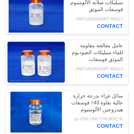
سيليكات صلابة الألومنيوم
POLICY
فوسفات الموثق
USD2800/MT-USD3010/MT MOQ:1 كجم
CONTACT
عامل معالجة مقاومة
للماء سيليكات الصوديوم
الموثق فوسفات
الألومنيوم
USD2800/MT-USD3010/MT MOQ:5 طن
CONTACT
سائل غراء بدرجة حرارة
عالية نقاوة 43٪ فوسفات
هيدروجين الألومنيوم
USD 1300 TON MOQ:30 كيلوجرام
CONTACT